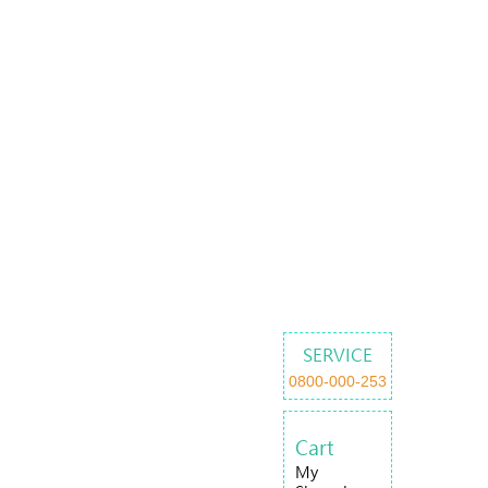
SERVICE
0800-000-253
Cart
My