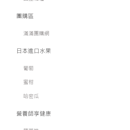
團購區
滿滿團購網
日本進口水果
葡萄
蜜柑
哈密瓜
營養師享健康