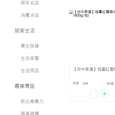
喫茶名品
消暑冰品
居家生活
養生保健
生活家電
【府中弄湯】桂圓紅棗
生活用品
(400g/包)
原價：
258
特價
農業專區
新北青農力
國產雜糧