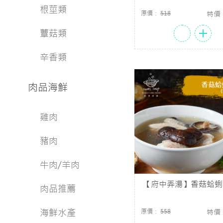
根莖類
原價：
518
特價
蕈菇類
辛香類
肉品海鮮
雞肉
豬肉
牛肉/羊肉
【府中弄湯】香菇蛤蜊雞
肉品推薦
500g/包)
海鮮水產
原價：
558
特價