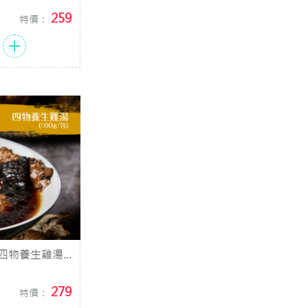
259
特價：
四物養生雞湯 (
g/包)
279
特價：