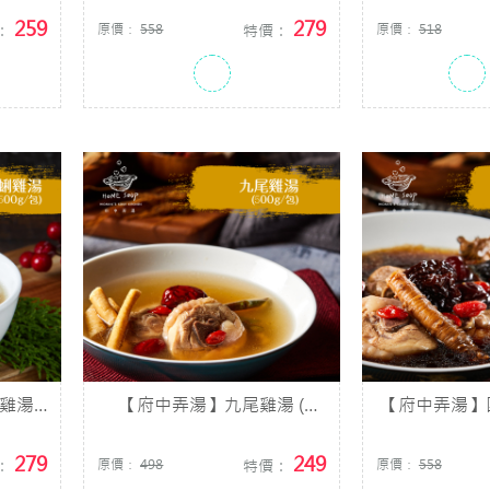
259
279
：
原價：
558
特價：
原價：
518
湯 (
【府中弄湯】九尾雞湯 (
【府中弄湯】
500g/包)
500
279
249
：
原價：
498
特價：
原價：
558