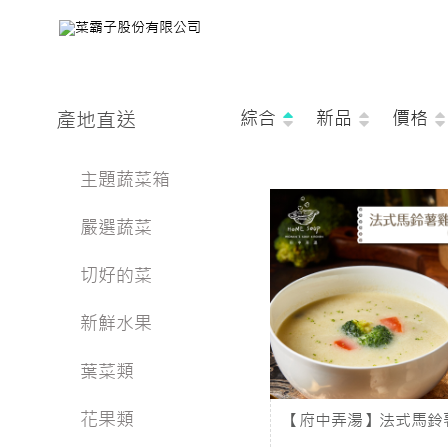
產地直送
綜合
新品
價格
主題蔬菜箱
嚴選蔬菜
切好的菜
新鮮水果
葉菜類
花果類
【府中弄湯】法式馬鈴
濃湯 (500g/包)