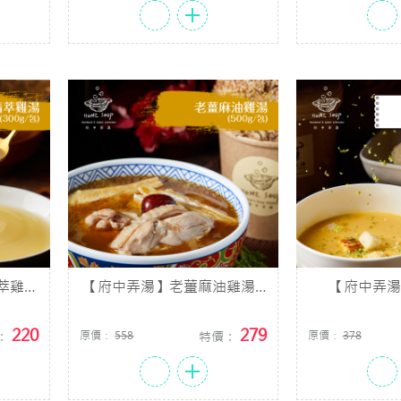
萃雞湯
【府中弄湯】老薑麻油雞湯 (
【府中弄
500g/包)
(30
220
279
：
原價：
558
特價：
原價：
378