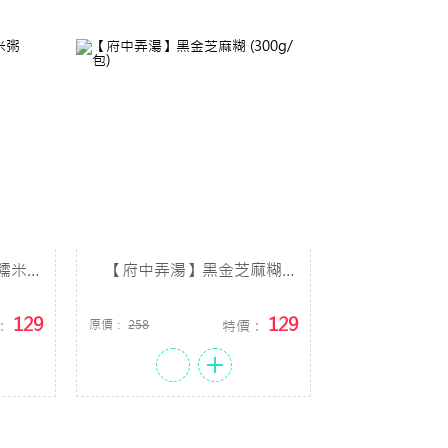
糯米粥
【府中弄湯】黑金芝麻糊
(300g/包)
129
129
：
原價：
258
特價：