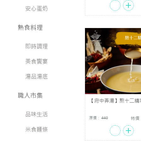
安心蛋奶
熟食料理
即時調理
美食饗宴
湯品湯底
職人市集
【府中弄湯】熬十二精
(300g/包)
品味生活
原價：
440
特價
米食麵條