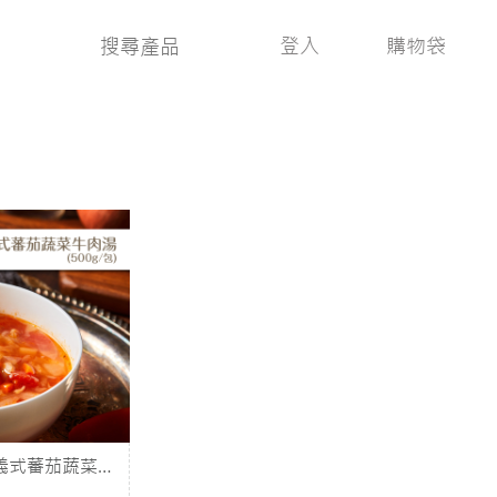
登入
購物袋
義式蕃茄蔬菜牛
500g/包)