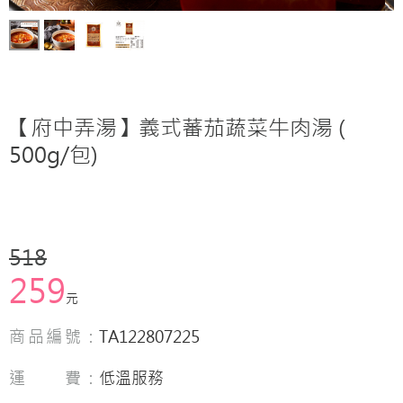
【府中弄湯】義式蕃茄蔬菜牛肉湯 (
500g/包)
518
259
元
商品編號：
TA122807225
運 費：
低溫服務