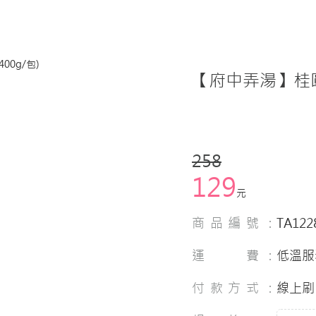
【府中弄湯】桂圓紅
258
129
元
商品編號：
TA122
運 費：
低溫服
付款方式：
線上刷 卡