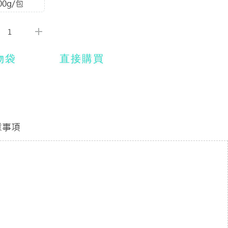
00g/包
物袋
直接購買
意事項
，