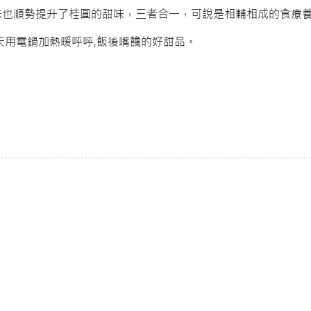
味也順勢提升了桂圓的甜味，三者合一，可說是相輔相成的食療
天用電鍋加熱暖呼呼,飯後嘴饞的好甜品。