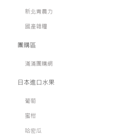
新北青農力
國產雜糧
團購區
滿滿團購網
日本進口水果
葡萄
蜜柑
哈密瓜