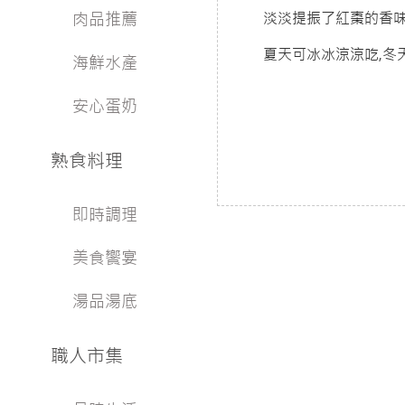
肉品推薦
淡淡提振了紅棗的香
夏天可冰冰涼涼吃,冬
海鮮水產
安心蛋奶
熟食料理
即時調理
美食饗宴
湯品湯底
職人市集