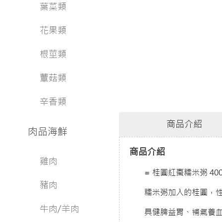
葉菜類
花果類
根莖類
蕈菇類
辛香類
商品介紹
肉品海鮮
商品介紹
雞肉
≡ 桂圓紅棗糯米粥 400
豬肉
糯米粥加入的桂圓，
牛肉/羊肉
具健脾益胃、補氣養