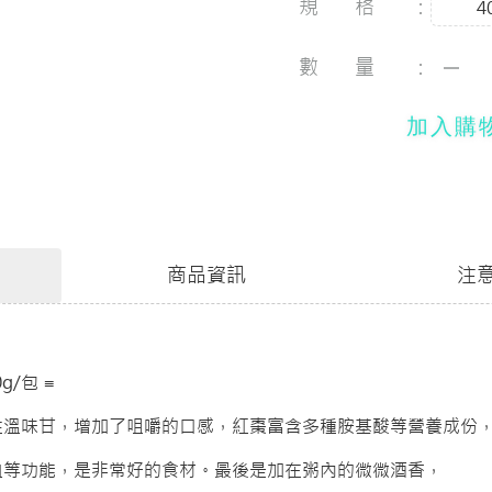
規格：
4
數量：
加入購
商品資訊
注
g/包 ≡
性溫味甘，增加了咀嚼的口感，紅棗富含多種胺基酸等營養成份
血等功能，是非常好的食材。最後是加在粥內的微微酒香，