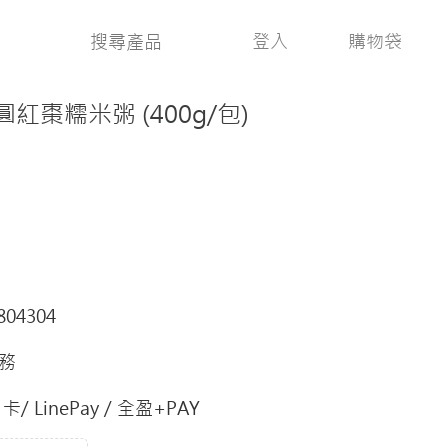
登入
購物袋
棗糯米粥 (400g/包)
804304
務
/ LinePay / 全盈+PAY