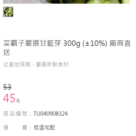
菜霸子嚴選甘藍芽 300g (±10%) 廠商直
送
從產地現摘，嚴選新鮮食材
53
45
元
商品編號：
TU040908324
運 費：
低溫宅配