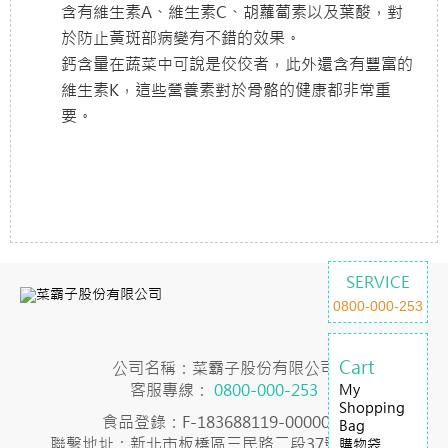
含有維生素A、維生素C、胡蘿蔔素以及葉酸，對
於防止黃斑部病變有不錯的效果。
鈣含量在蔬菜中可說是佼佼者，此外還含有豐富的
維生素K，這些營養素對於骨骼的健康都非常重
要。
SERVICE
0800-000-253
Cart
公司名稱：菜霸子股份有限公司
客服專線：
0800-000-253
My
Shopping
食品登錄：F-183688119-00000-7
Bag
聯繫地址：新北市板橋區三民路二段37號23樓之2
購物袋