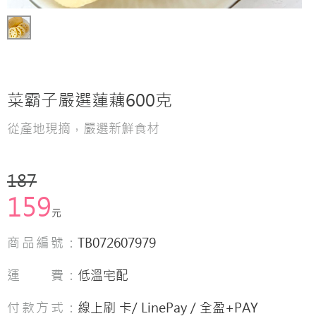
菜霸子嚴選蓮藕600克
從產地現摘，嚴選新鮮食材
187
159
元
商品編號：
TB072607979
運 費：
低溫宅配
付款方式：
線上刷 卡/ LinePay / 全盈+PAY