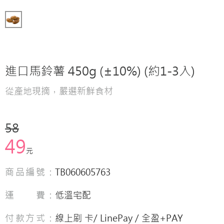
進口馬鈴薯 450g (±10%) (約1-3入)
從產地現摘，嚴選新鮮食材
58
49
元
商品編號：
TB060605763
運 費：
低溫宅配
付款方式：
線上刷 卡/ LinePay / 全盈+PAY