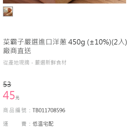
菜霸子嚴選進口洋蔥 450g (±10%)(2入)
廠商直送
從產地現摘，嚴選新鮮食材
53
45
元
商品編號：
TB011708596
運 費：
低溫宅配