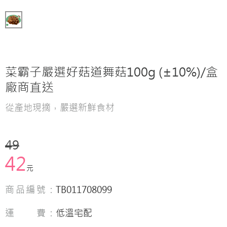
菜霸子嚴選好菇道舞菇100g (±10%)/盒
廠商直送
從產地現摘，嚴選新鮮食材
49
42
元
商品編號：
TB011708099
運 費：
低溫宅配