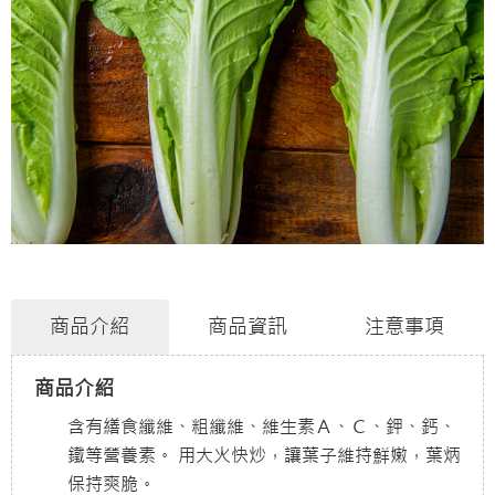
商品介紹
商品資訊
注意事項
商品介紹
含有繕食纖維、粗纖維、維生素Ａ、Ｃ、鉀、鈣、
鐵等營養素。 用大火快炒，讓葉子維持鮮嫩，葉炳
保持爽脆。