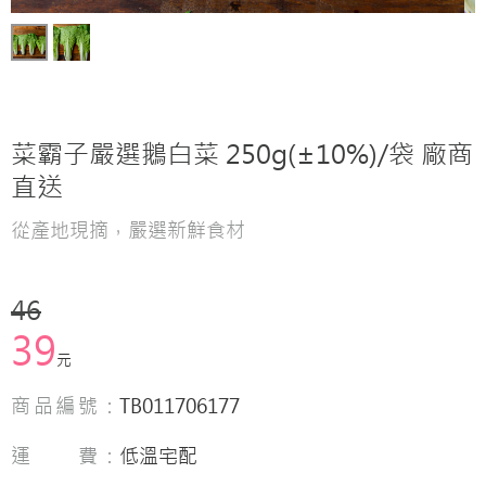
菜霸子嚴選鵝白菜 250g(±10%)/袋 廠商
直送
從產地現摘，嚴選新鮮食材
46
39
元
商品編號：
TB011706177
運 費：
低溫宅配