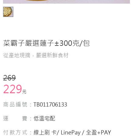
菜霸子嚴選蓮子±300克/包
從產地現摘，嚴選新鮮食材
269
229
元
商品編號：
TB011706133
運 費：
低溫宅配
付款方式：
線上刷 卡/ LinePay / 全盈+PAY