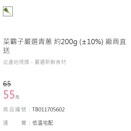
菜霸子嚴選青蔥 約200g (±10%) 廠商直
送
從產地現摘，嚴選新鮮食材
65
55
元
商品編號：
TB011705602
運 費：
低溫宅配