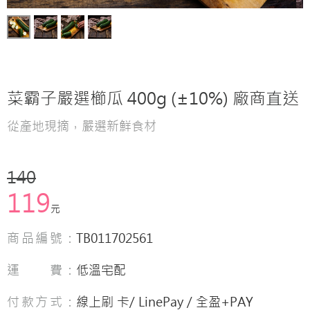
菜霸子嚴選櫛瓜 400g (±10%) 廠商直送
從產地現摘，嚴選新鮮食材
140
119
元
商品編號：
TB011702561
運 費：
低溫宅配
付款方式：
線上刷 卡/ LinePay / 全盈+PAY