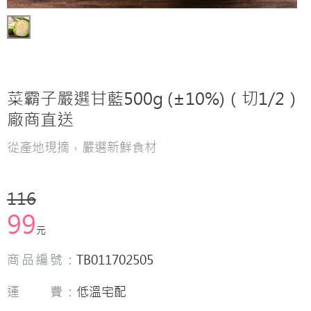
菜霸子嚴選甘藍500g (±10%)（切1/2）
廠商直送
從產地現摘，嚴選新鮮食材
116
99
元
商品編號：
TB011702505
運 費：
低溫宅配