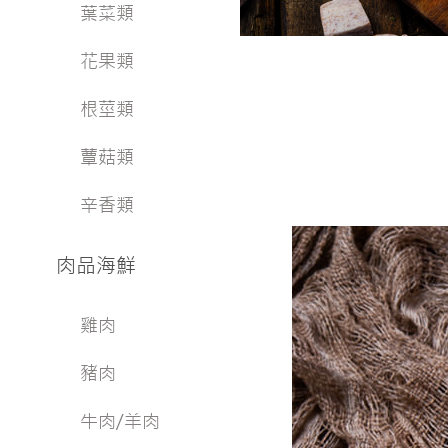
葉菜類
花果類
根莖類
蕈菇類
辛香類
肉品海鮮
雞肉
豬肉
牛肉/羊肉