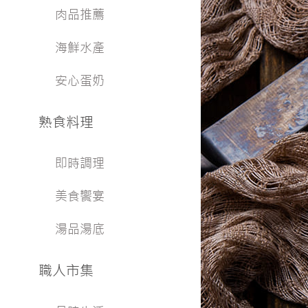
肉品推薦
海鮮水產
安心蛋奶
熟食料理
即時調理
美食饗宴
湯品湯底
職人市集