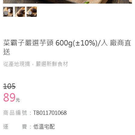
菜霸子嚴選芋頭 600g(±10%)/入 廠商直
送
從產地現摘，嚴選新鮮食材
105
89
元
商品編號：
TB011701068
運 費：
低溫宅配