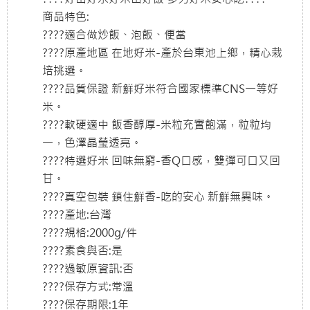
商品特色:
????適合做炒飯、泡飯、便當
????原產地區 在地好米-產於台東池上鄉，精心栽
培挑選。
????品質保證 新鮮好米符合國家標準CNS一等好
米。
????軟硬適中 飯香醇厚-米粒充實飽滿，粒粒均
一，色澤晶瑩透亮。
????特選好米 回味無窮-香Q口感，雙彈可口又回
甘。
????真空包裝 鎖住鮮香-吃的安心 新鮮無異味。
????產地:台灣
????規格:2000g/件
????素食與否:是
????過敏原資訊:否
????保存方式:常溫
????保存期限:1年