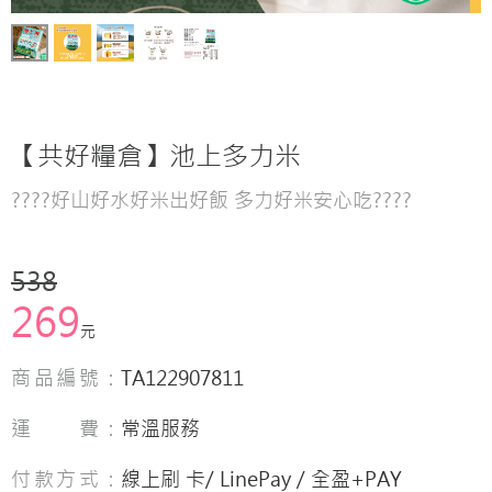
【共好糧倉】池上多力米
????好山好水好米出好飯 多力好米安心吃????
538
269
元
商品編號：
TA122907811
運 費：
常溫服務
付款方式：
線上刷 卡/ LinePay / 全盈+PAY