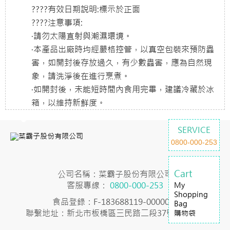
????有效日期說明:標示於正面
????注意事項:
·請勿太陽直射與潮濕環境。
·本產品出廠時均經嚴格控管，以真空包裝來預防蟲
害，如開封後存放過久，有少數蟲害，應為自然現
象，請洗淨後在進行烹煮。
·如開封後，未能短時間內食用完畢，建議冷藏於冰
箱，以維持新鮮度。
SERVICE
0800-000-253
Cart
公司名稱：菜霸子股份有限公司
客服專線：
0800-000-253
My
Shopping
食品登錄：F-183688119-00000-7
Bag
聯繫地址：新北市板橋區三民路二段37號23樓之2
購物袋