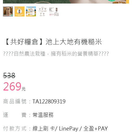
【共好糧倉】池上大地有機糙米
????自然農法栽種，擁有稻米的營養精華????
538
269
元
商品編號：
TA122809319
運 費：
常溫服務
付款方式：
線上刷 卡/ LinePay / 全盈+PAY