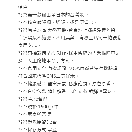
特色:
????第一款輸出至日本的台灣米 。
????適合做飯糰、稀飯、或是便當米。
????原產地區 天然有機-台東池上鄉純淨無污染，
自然農法不施肥、不用農藥，有機生活每一粒讓您
食用安心。
????有機栽培 古法耕作-採用傳統的「禾鴨除草』
及「人工跪地挲草」方式。
????食用安全 有機認證-MOA自然農法有機驗證，
符合國家標準CNS二等好米。
????健康糙米 豐富營養-低脂飽腹，原色原香。
????真空包裝 鎖住鮮香-吃的安心 新鮮無異味。
????產地:台灣
????規格:1500g/件
????素食與否:是
????過敏原資訊:否
????保存方式:常溫