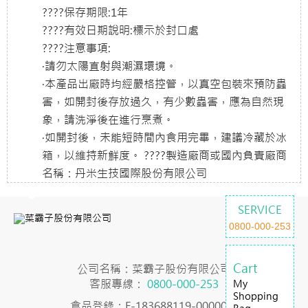
????保存期限:1年
????有效日期說明:標示於封口處
????注意事項:
·請勿太陽直射與潮濕環境。
·本產品出廠時均經嚴格控管，以真空包裝來預防蟲
害，如開封後存放過久，有少數蟲害，應為自然現
象，請洗淨後在進行烹煮。
·如開封後，未能短時間內食用完畢，建議冷藏於冰
箱，以維持新鮮度。 ????製造廠商或國內負責廠商
名稱：丹米生技國際股份有限公司
SERVICE
0800-000-253
Cart
公司名稱：菜霸子股份有限公司
客服專線：
0800-000-253
My
Shopping
食品登錄：F-183688119-00000-7