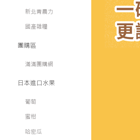
新北青農力
國產雜糧
團購區
滿滿團購網
日本進口水果
葡萄
蜜柑
哈密瓜