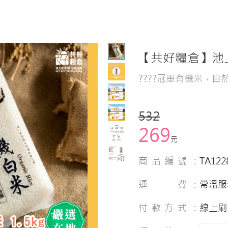
【共好糧倉】池
????冠軍有機米，自
532
269
元
商品編號：
TA122
運 費：
常溫服
付款方式：
線上刷 卡