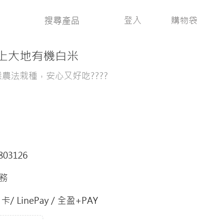
登入
購物袋
上大地有機白米
然農法栽種，安心又好吃????
803126
務
/ LinePay / 全盈+PAY