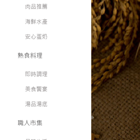
肉品推薦
海鮮水產
安心蛋奶
熟食料理
即時調理
美食饗宴
湯品湯底
職人市集