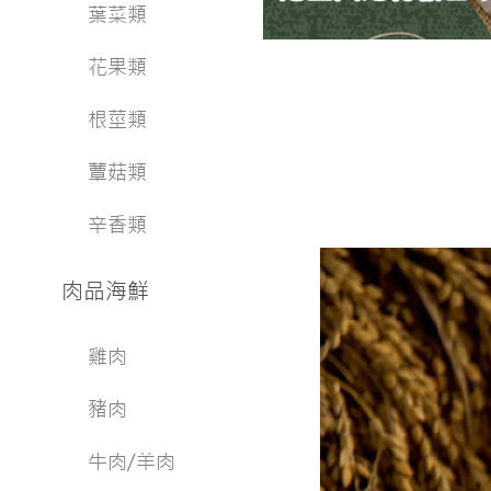
葉菜類
花果類
根莖類
蕈菇類
辛香類
肉品海鮮
雞肉
豬肉
牛肉/羊肉