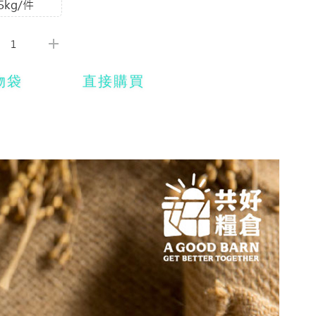
.5kg/件
物袋
直接購買