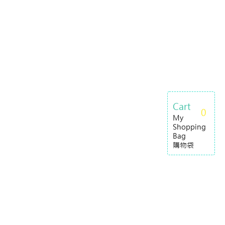
Cart
0
My
Shopping
Bag
購物袋